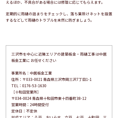
えるほか、不具合がある場合には修理に応じてもらえます。
定期的に雨樋の詰まりをチェックし、落ち葉除けネットを設置
するなどして雨樋のトラブルを未然に防ぎましょう。
三沢市を中心に近隣エリアの建築板金・雨樋工事は中居
板金工業に お任せください
事業所名：中居板金工業
住所：〒033-0021 青森県三沢市岡三沢7丁目1-1
TEL：0176-53-1630
［十和田営業所］
〒034-0024 青森県十和田市東十四番町38-12
営業時間：24時間受付
定休日：不定休
対応エリア：八戸、おいらせ、六戸、七戸、十和田、三