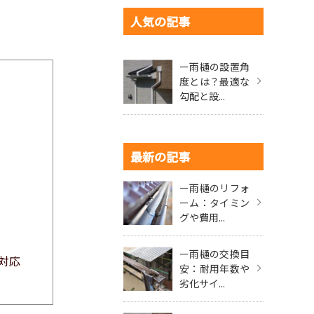
人気の記事
ー雨樋の設置角
度とは？最適な
勾配と設...
最新の記事
ー雨樋のリフォ
ーム：タイミン
グや費用...
ー雨樋の交換目
対応
安：耐用年数や
劣化サイ...