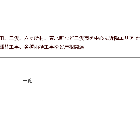
田、三沢、六ヶ所村、東北町など三沢市を中心に近隣エリアで
張替工事、各種雨樋工事など屋根関連
│ 一覧 │