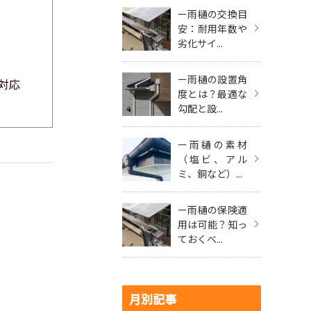
ー雨樋の交換目
安：耐用年数や
劣化サイ...
ー雨樋の設置角
対応
度とは？最適な
勾配と設...
ー雨樋の素材
（塩ビ、アル
ミ、銅など）...
ー雨樋の保険適
用は可能？知っ
ておくべ...
月別記事