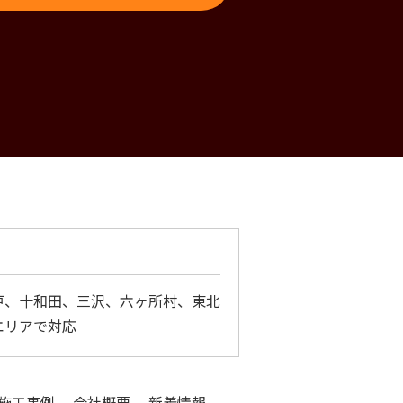
戸、十和田、三沢、六ヶ所村、東北
エリアで対応
施工事例
会社概要
新着情報