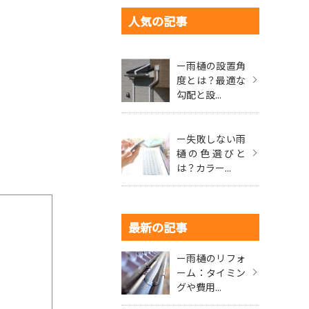
人気の記事
ー雨樋の設置角
度とは？最適な
勾配と設...
ー失敗しない雨
樋の色選びと
は？カラー...
最新の記事
ー雨樋のリフォ
ーム：タイミン
グや費用...